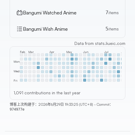
Bangumi Watched Anime
7
items
Bangumi Wish Anime
5
items
Data from
stats.liueic.com
Feb
Mar
Apr
May
Jun
Jul
Aug
Mon
Wed
Fri
1,091 contributions in the last year
博客上次构建于：
2026年6月29日 19:33:25 (UTC+8)
·
Commit：
974977e