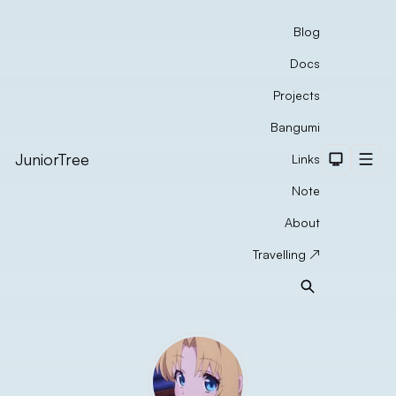
Blog
Docs
Projects
Bangumi
JuniorTree
Links
Dark The
Men
Note
About
Travelling ↗
Search