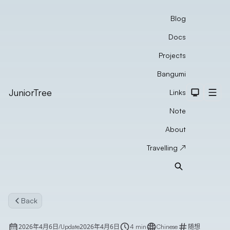
Blog
Docs
Projects
Bangumi
JuniorTree
Links
Dark The
Men
Note
About
Travelling ↗
Search
Back
2026年4月6日
2026年4月6日
/
Update
4 min
Chinese
随想