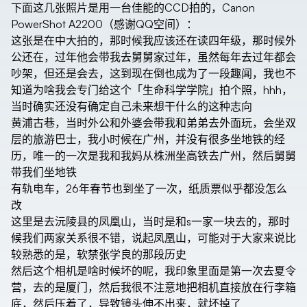
下面这几张照片是用一台佳能的CCD拍的，Canon
PowerShot A2200（感谢QQ空间）：
这张是在中大拍的，那时候我应该还在读四年级，那时候外
公还在，过年他会带我去舅舅家过年，虽然每年去过年都会
吵架，但还是会去，这到现在倒也成为了一段趣闻，我也不
知道为啥我会专门给这个「生命科学学院」拍个照，hhh，
当时确实还没有确定自己未来想干什么的这种志向
黄浦古巷，当时外公和外婆会带我和弟弟去外面玩，会坐双
层的旅游巴士，我小时候在广州，并没有很多坐地铁的经
历，唯一的一次是我和我妈从株洲坐高铁去广州，然后舅舅
带我们坐地铁
有轨电车，26年春节也到坐了一次，纸质票似乎都没怎么
改
这里是去沅陵县的凤凰山，当时是和s一家一块去的，那时
候我们两家关系很不错，说起凤凰山，可能对于大家来说比
较熟悉的是，软禁张学良的那段历史
然后这个相机是啥时候坏的呢，我印象里面是第一次去夏令
营，去的是厦门，然后我很不注意地把相机直接放在行李箱
底，然后压着了，导致镜头伸不出来，就坏掉了