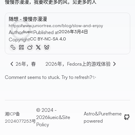
慢慢亦漫漫，我要吹更多的风，见更多的人
随想 - 慢慢亦漫漫
https://www.juniortree.com/blog/slow-and-enjoy
liueic
2026年3月4日
Author
Published at
CC BY-NC-SA 4.0
Copyright
26年，春
2026年，Fedora上的游戏体验
Comment seems to stuck. Try to refresh?✨
© 2024 -
Astro
&
Pure
theme
湘ICP备
2026liueic&
Site
GitH
powered
2024077253号
Policy