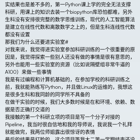
实结果也是差不多的，第一Python课上学的完全无法支撑
科研，用课上的知识去装一个biopython库恐怕都难，另外
生科没有安排很完整的数学思维训练，现代的人工智能算法
是建立在线性代数和离散数学之上的，但是生科连线性代数
都没有设置
那我们为什么还要进实验室
#
对我来说，我觉得进实验室参加科研训练的一个很重要的原
因是，我觉得探索一些别人还没有做的事情是很有意思的，
另外也能用一些实验室的资源（比如说隔壁组非常牛逼的
A100）来做一些事情
我是有过编程和计算机基础的，在参加学校的科研训练之
前，我就能熟练写Python，并且做Linux的运维的，我想这
是很多生科和我同龄的同学所不具备的
在做干实验的时候，我们大多数时候是在和环境、依赖、数
据是否正确打交道的
我接触的第一个科研立项的项目是写一个分子对接的
Pipeline，我当时很自信地和我的导师说，我说我一个礼拜
就能做完，我两位师姐露出很惊讶的表情
最后的结果是打脸的，这个项目等我大二第一学期结束还没