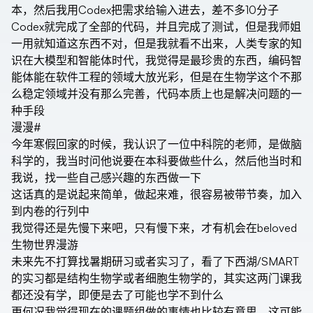
本，然后我用Codex把需求给输入进去，差不多10分子
Codex就完成了全部的代码，并且完成了测试，但是我师姐
一用就知道这东西不对，但是我就看不出来，人类专家的知
识在大模型和智能体时代，我觉得是最珍贵的东西，编码智
能体能在软件工程的领域大放光彩，但是在生物学这个不那
么稳定领域并没有那么完善，代码本质上也是解决问题的一
种手段
漫漫
#
今年寒假回家的时候，我认识了一位中科院的老师，是做脑
科学的，我当时问他说要在本科要做些什么，然后他当时和
我说，找一些自己感兴趣的东西做一下
这话真的是说起来简单，做起来难，很容易被带节奏，加入
到内卷的行列中
我觉得还是先慢下来吧，只有慢下来，才有机会在beloved
生物世界漫游
未来先不打算找暑期研习或者实习了，看了下西湖/SMART
的实习都是结构生物学或者细胞生物学的，其实这两门课我
都还没有学，即便是去了可能也学不到什么
更何况我觉得现在的课题组做的事情也比较有意思，这可能