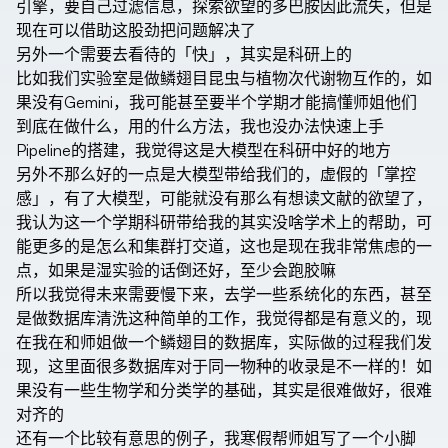
引擎，要自己过滤信息，探索欲望的多巴胺因此流失，但是
现在可以借助这股劲把问题解决了
另外一个需要去看待的「快」，其实是科研上的
比如我们实验室是做鳞翅目昆虫与植物次代谢物互作的，如
果没有Gemini，我可能甚至要半个学期才能搞懂师姐他们
到底在做什么，用的什么方法，我也没办法快速上手
Pipeline的搭建，我觉得这是大模型在科研中好的地方
另外不那么好的一点是大模型带给我们的，虚假的「掌控
感」，有了大模型，可能就没有那么有想读文献的欲望了，
我认为这一个学期科研带给我的其实没啥学术上的帮助，可
能更多的是怎么和集群打交道，这也是现在我非常焦虑的一
点，如果是湿实验的话倒还好，至少会跑胶嘛
所以我觉得未来需要慢下来，去学一些系统化的东西，甚至
是做数据库清洗这种简单的工作，我觉得都是有意义的，现
在我在和师姐做一个鳞翅目的数据库，实际做的过程我们发
现，这里面很多数据库对于同一物种的收录是不一样的！如
果没有一些生物学和分类学的基础，其实是很难做好，很难
对齐的
还有一个比较有意思的例子，我寒假帮师姐写了一个小脚