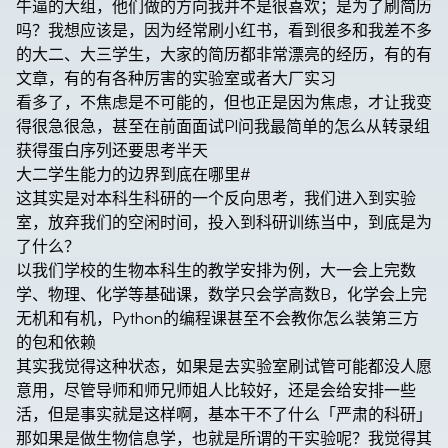
牛逼的大组，他们做的方向我并不是很喜欢；是为了刷简历
吗？我想应该是，因为经常刷小红书，看到很多和我差不多
的大二、大三学生，大家的简历都非常漂亮的经历，有的有
文章，有的有各种厉害的实验室或者大厂实习
看多了，不焦虑是不可能的，但也正是因为焦虑，才让我变
得很急很急，甚至在前面面试PI问我最简单的怎么从转录组
获得蛋白序列还要思考半天
大二学生能力的边界到底在哪里
#
这其实是对本科生科研的一个反向思考，我们进入到实验
室，放弃我们的空闲时间，投入到科研训练当中，到底是为
了什么？
以我们学校的生物本科生的教学安排为例，大一会上完数
学、物理、化学等基础课，数学只会学高数B，化学会上完
无机和有机，Python的编程课甚至不会教你怎么装第三方
的包和依赖
其实我觉得这种状态，如果是去实验室刷试管可能都没人愿
意用，尽管导师和师兄师姐人比较好，还是会给安排一些
活，但是事实就是这样啊，基本干不了什么「严肃的科研」
那如果是做生物信息学，也就是所谓的干实验呢？我觉得其