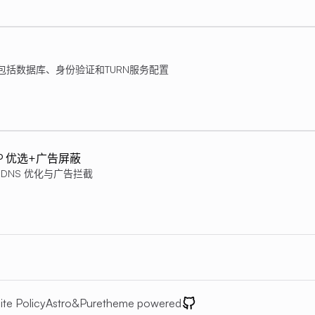
，包括数据库、身份验证和TURN服务配置
me IP 优选+广告屏蔽
 实现 DNS 优化与广告拦截
ite Policy
Astro
&
Pure
theme powered
GitHub