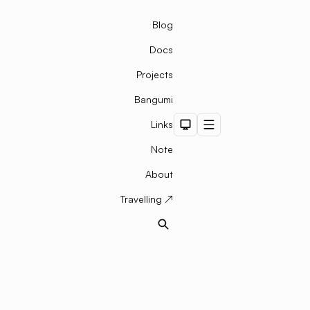
Blog
Docs
Projects
Bangumi
Links
Dark Theme
Menu
Note
About
Travelling ↗
Search