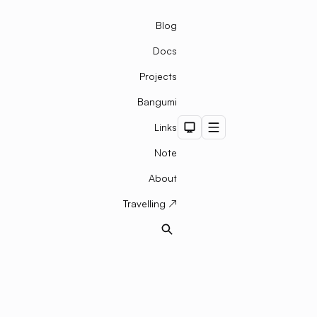
Blog
Docs
Projects
Bangumi
Links
Dark Theme
Menu
Note
About
Travelling ↗
Search