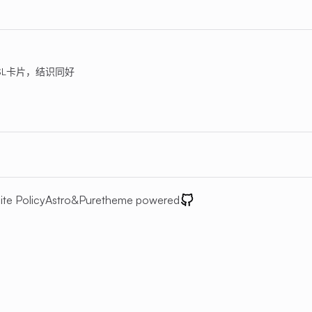
L卡片，结识同好
ite Policy
Astro
&
Pure
theme powered
GitHub